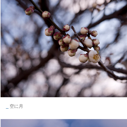
_
空に月