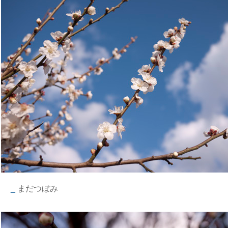
_
まだつぼみ