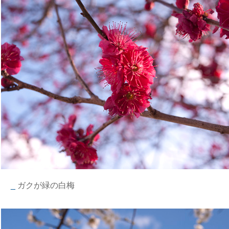
_
ガクが緑の白梅