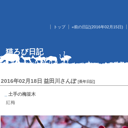
トップ
«前の日記(2016年02月15日)
猫ろび日記
2016年02月18日
益田川さんぽ
[
長年日記
]
_
土手の梅並木
紅梅