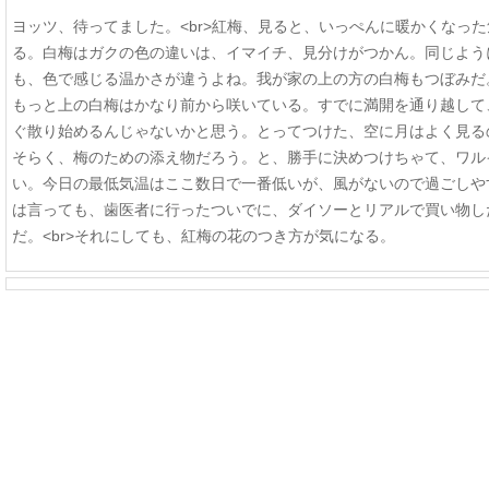
ヨッツ、待ってました。<br>紅梅、見ると、いっぺんに暖かくなっ
る。白梅はガクの色の違いは、イマイチ、見分けがつかん。同じよう
も、色で感じる温かさが違うよね。我が家の上の方の白梅もつぼみだ
もっと上の白梅はかなり前から咲いている。すでに満開を通り越して
ぐ散り始めるんじゃないかと思う。とってつけた、空に月はよく見る
そらく、梅のための添え物だろう。と、勝手に決めつけちゃて、ワル
い。今日の最低気温はここ数日で一番低いが、風がないので過ごしや
は言っても、歯医者に行ったついでに、ダイソーとリアルで買い物し
だ。<br>それにしても、紅梅の花のつき方が気になる。