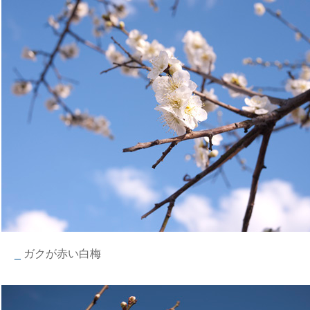
_
ガクが赤い白梅