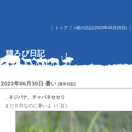
トップ
«前の日記(2023年05月26日)
猫ろび日記
2023年06月30日
暑い
[
長年日記
]
_
ネジバナ、チャバネセセリ
まだ６月なのに暑いよぅ( ´Д`)