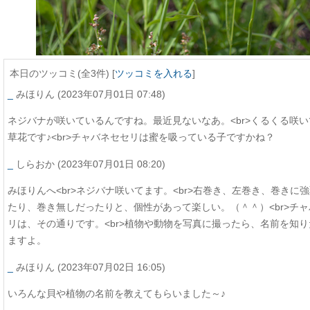
本日のツッコミ(全3件) [
ツッコミを入れる
]
_
みほりん
(2023年07月01日 07:48)
ネジバナが咲いているんですね。最近見ないなあ。<br>くるくる咲
草花です♪<br>チャバネセセリは蜜を吸っている子ですかね？
_
しらおか
(2023年07月01日 08:20)
みほりんへ<br>ネジバナ咲いてます。<br>右巻き、左巻き、巻きに
たり、巻き無しだったりと、個性があって楽しい。（＾＾）<br>チ
リは、その通りです。<br>植物や動物を写真に撮ったら、名前を知
ますよ。
_
みほりん
(2023年07月02日 16:05)
いろんな貝や植物の名前を教えてもらいました～♪