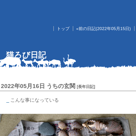
トップ
«前の日記(2022年05月15日)
猫ろび日記
2022年05月16日
うちの玄関
[
長年日記
]
_
こんな事になっている