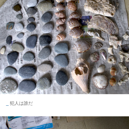
_
犯人は誰だ