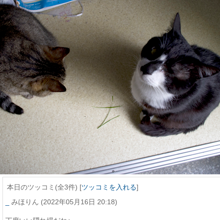
本日のツッコミ(全3件) [
ツッコミを入れる
]
_
みほりん
(2022年05月16日 20:18)