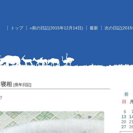
トップ
«前の日記(2015年12月14日)
最新
次の日記(2015
記
寝相
[
長年日記
]
前
？
日
6
13
1
20
2
27
2