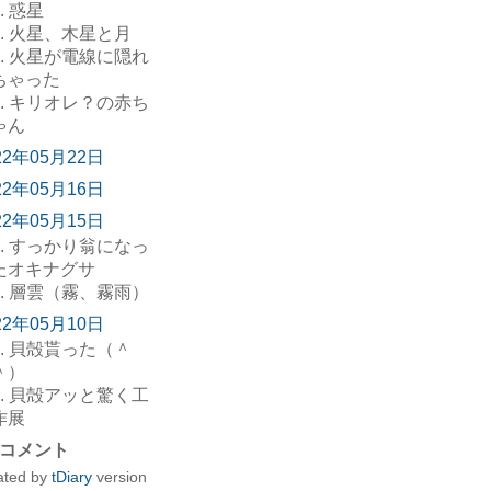
. 惑星
. 火星、木星と月
. 火星が電線に隠れ
ちゃった
. キリオレ？の赤ち
ゃん
22年05月22日
22年05月16日
22年05月15日
. すっかり翁になっ
たオキナグサ
. 層雲（霧、霧雨）
22年05月10日
. 貝殻貰った（＾
＾）
. 貝殻アッと驚く工
作展
コメント
ated by
tDiary
version