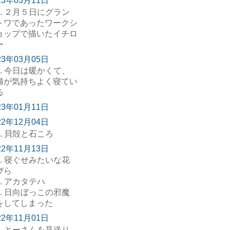
23年03月11日
. ２月５日にグラン
トワであったワークシ
ョップで描いたイチロ
ー
23年03月05日
. 今日は暖かくて、
猫が気持ちよく寝てい
る
23年01月11日
22年12月04日
. 貝殻と石ころ
22年11月13日
. 寝ぐせみたいな花
びら
. アカタテハ
. 日向ぼっこの邪魔
をしてしまった
22年11月01日
. とーさんを見送り