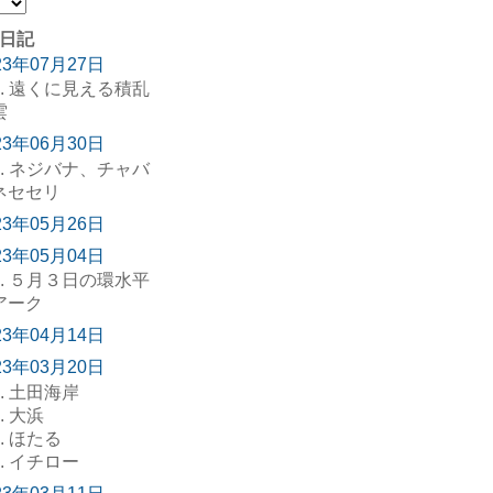
日記
23年07月27日
. 遠くに見える積乱
雲
23年06月30日
. ネジバナ、チャバ
ネセセリ
23年05月26日
23年05月04日
. ５月３日の環水平
アーク
23年04月14日
23年03月20日
. 土田海岸
. 大浜
. ほたる
. イチロー