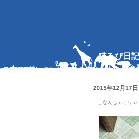
猫ろび日
2015年12月17日
_
なんじゃこりゃ