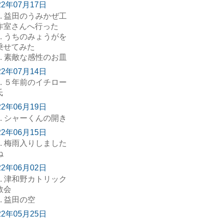
22年07月17日
. 益田のうみかぜ工
作室さんへ行った
. うちのみょうがを
乗せてみた
. 素敵な感性のお皿
22年07月14日
. ５年前のイチロー
氏
22年06月19日
. シャーくんの開き
22年06月15日
. 梅雨入りしました
ね
22年06月02日
. 津和野カトリック
教会
. 益田の空
22年05月25日