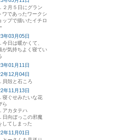
23年03月11日
. ２月５日にグラン
トワであったワークシ
ョップで描いたイチロ
ー
23年03月05日
. 今日は暖かくて、
猫が気持ちよく寝てい
る
23年01月11日
22年12月04日
. 貝殻と石ころ
22年11月13日
. 寝ぐせみたいな花
びら
. アカタテハ
. 日向ぼっこの邪魔
をしてしまった
22年11月01日
. とーさんを見送り