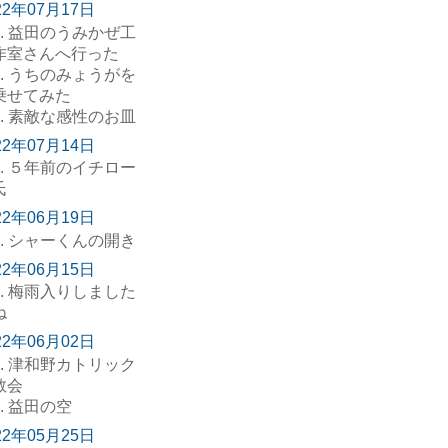
22年07月17日
. 益田のうみかぜ工
作室さんへ行った
. うちのみょうがを
乗せてみた
. 素敵な感性のお皿
22年07月14日
. ５年前のイチロー
氏
22年06月19日
. シャーくんの開き
22年06月15日
. 梅雨入りしました
ね
22年06月02日
. 津和野カトリック
教会
. 益田の空
22年05月25日