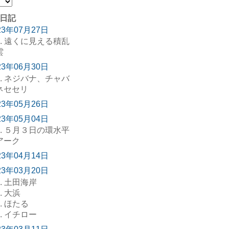
日記
23年07月27日
. 遠くに見える積乱
雲
23年06月30日
. ネジバナ、チャバ
ネセセリ
23年05月26日
23年05月04日
. ５月３日の環水平
アーク
23年04月14日
23年03月20日
. 土田海岸
. 大浜
. ほたる
. イチロー