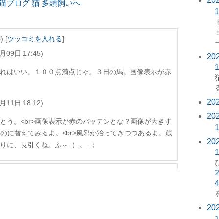
20
1
 [
ツッコミを入れる
]
月09日 17:45)
20
1
れはいい。１００点満点じゃ。３日の馬。画像表示が赤
20
月11日 18:12)
20
りがとう。<br>画像表示が赤のバッテンとな？画像が大きす
1
いのに替えてみるよ。<br>風邪が治ってきつつあるよ。歳
20
りに、長引くね。ふ～（−。−；
1
2
4
20
1