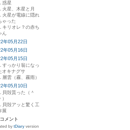
. 惑星
. 火星、木星と月
. 火星が電線に隠れ
ちゃった
. キリオレ？の赤ち
ゃん
22年05月22日
22年05月16日
22年05月15日
. すっかり翁になっ
たオキナグサ
. 層雲（霧、霧雨）
22年05月10日
. 貝殻貰った（＾
＾）
. 貝殻アッと驚く工
作展
コメント
ated by
tDiary
version