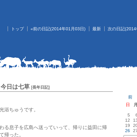
トップ
«前の日記(2014年01月03日)
最新
次の日記(2014
記
今日は七草
[
長年日記
]
前
日
光浴ちゅうです。
5
12
1
19
2
わる息子を広島へ送っていって、帰りに益田に帰
26
2
て帰った。