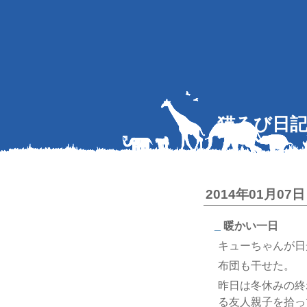
猫ろび日
2014年01月07日
_
暖かい一日
キューちゃんが日
布団も干せた。
昨日は冬休みの終
る友人親子を拾っ