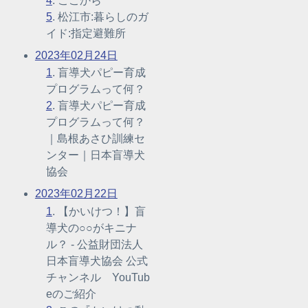
4
. ここから
5
. 松江市:暮らしのガ
イド:指定避難所
2023年02月24日
1
. 盲導犬パピー育成
プログラムって何？
2
. 盲導犬パピー育成
プログラムって何？
｜島根あさひ訓練セ
ンター｜日本盲導犬
協会
2023年02月22日
1
. 【かいけつ！】盲
導犬の○○がキニナ
ル？ - 公益財団法人
日本盲導犬協会 公式
チャンネル YouTub
eのご紹介