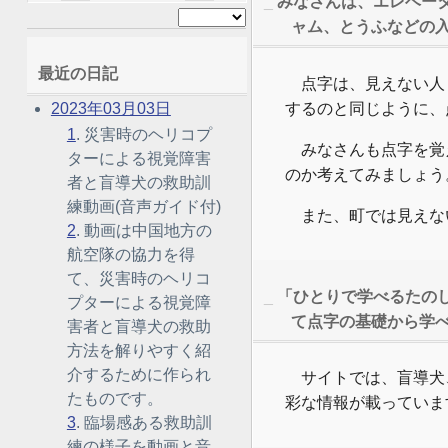
_
みなさんは、エレベー
ャム、とうふなどの
最近の日記
点字は、見えない人
するのと同じように、
2023年03月03日
1
. 災害時のヘリコプ
みなさんも点字を覚
ターによる視覚障害
のか考えてみましょう
者と盲導犬の救助訓
練動画(音声ガイド付)
また、町では見えな
2
. 動画は中国地方の
航空隊の協力を得
て、災害時のヘリコ
_
「ひとりで学べるたの
プターによる視覚障
て点字の基礎から学
害者と盲導犬の救助
方法を解りやすく紹
介するために作られ
サイトでは、盲導犬
たものです。
彩な情報が載っていま
3
. 臨場感ある救助訓
練の様子を動画と音