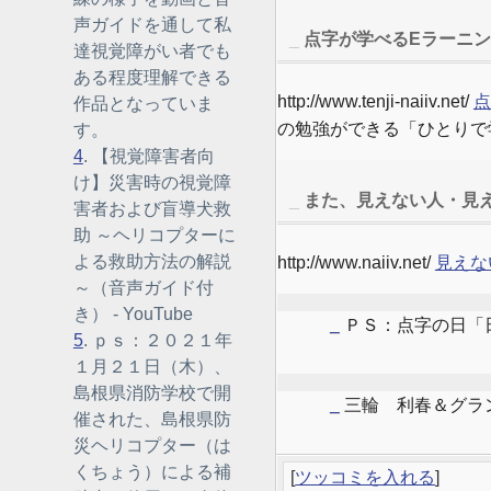
声ガイドを通して私
_
点字が学べるEラーニ
達視覚障がい者でも
ある程度理解できる
http://www.tenji-naiiv.net/
点
作品となっていま
の勉強ができる「ひとりで
す。
4
. 【視覚障害者向
け】災害時の視覚障
_
また、見えない人・見え
害者および盲導犬救
助 ～ヘリコプターに
よる救助方法の解説
http://www.naiiv.net/
見えな
～（音声ガイド付
き） - YouTube
_
ＰＳ：点字の日「
5
. ｐｓ：２０２１年
１月２１日（木）、
島根県消防学校で開
_
三輪 利春＆グラ
催された、島根県防
災ヘリコプター（は
くちょう）による補
[
ツッコミを入れる
]