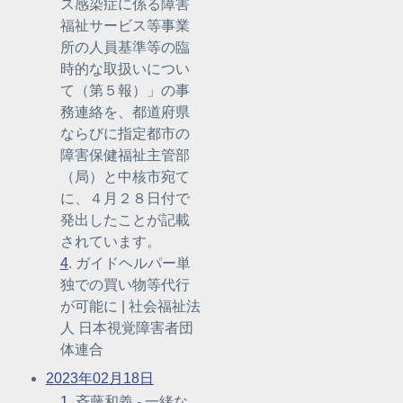
ス感染症に係る障害
福祉サービス等事業
所の人員基準等の臨
時的な取扱いについ
て（第５報）」の事
務連絡を、都道府県
ならびに指定都市の
障害保健福祉主管部
（局）と中核市宛て
に、４月２８日付で
発出したことが記載
されています。
4
. ガイドヘルパー単
独での買い物等代行
が可能に | 社会福祉法
人 日本視覚障害者団
体連合
2023年02月18日
1
. 斉藤和義 - 一緒な