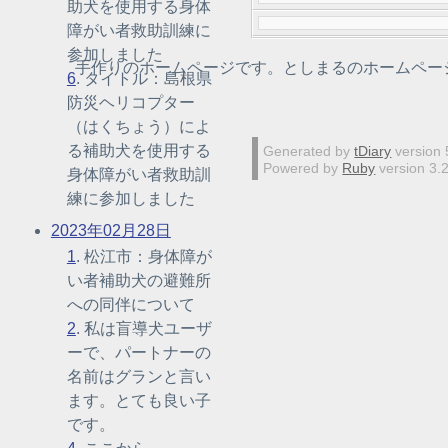
助犬を使用する身体
障がい者救助訓練に
参加しました
手作りのホームページです。としまるのホームペー
6
. タイトル：島根県
防災ヘリコプター
（はくちょう）によ
る補助犬を使用する
Generated by
tDiary
version 
Powered by
Ruby
version 3.
身体障がい者救助訓
練に参加しました
2023年02月28日
1
. 松江市：身体障が
い者補助犬の避難所
への同伴について
2
. 私は盲導犬ユーザ
ーで、パートナーの
名前はグランと言い
ます。とても良い子
です。