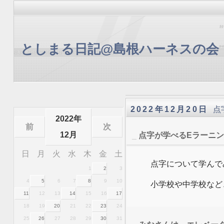
としまる日記@島根ハーネスの会
2022年12月20日
点
2022年
前
次
12月
_
点字が学べるEラーニ
日
月
火
水
木
金
土
点字について学んで
1
2
3
4
5
6
7
8
9
10
小学校や中学校など
11
12
13
14
15
16
17
18
19
20
21
22
23
24
25
26
27
28
29
30
31