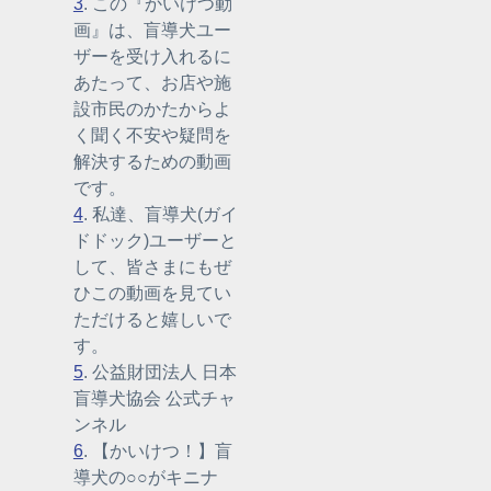
3
. この『かいけつ動
画』は、盲導犬ユー
ザーを受け入れるに
あたって、お店や施
設市民のかたからよ
く聞く不安や疑問を
解決するための動画
です。
4
. 私達、盲導犬(ガイ
ドドック)ユーザーと
して、皆さまにもぜ
ひこの動画を見てい
ただけると嬉しいで
す。
5
. 公益財団法人 日本
盲導犬協会 公式チャ
ンネル
6
. 【かいけつ！】盲
導犬の○○がキニナ