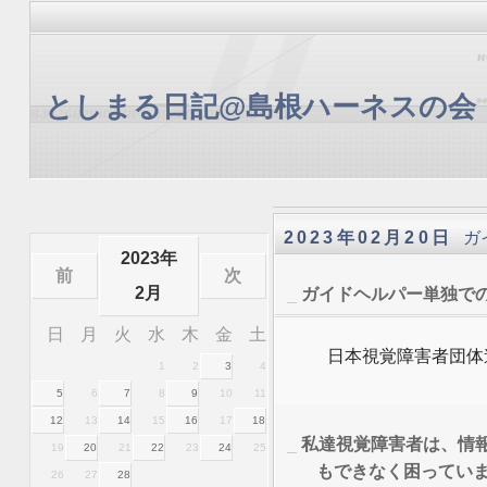
としまる日記@島根ハーネスの会
2023年02月20日
ガ
2023年
前
次
2月
_
ガイドヘルパー単独で
日
月
火
水
木
金
土
日本視覚障害者団体
1
2
3
4
5
6
7
8
9
10
11
12
13
14
15
16
17
18
_
私達視覚障害者は、情
19
20
21
22
23
24
25
もできなく困ってい
26
27
28