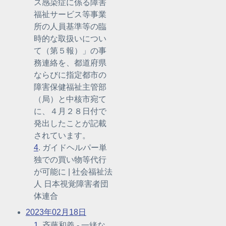
ス感染症に係る障害
福祉サービス等事業
所の人員基準等の臨
時的な取扱いについ
て（第５報）」の事
務連絡を、都道府県
ならびに指定都市の
障害保健福祉主管部
（局）と中核市宛て
に、４月２８日付で
発出したことが記載
されています。
4
. ガイドヘルパー単
独での買い物等代行
が可能に | 社会福祉法
人 日本視覚障害者団
体連合
2023年02月18日
1
. 斉藤和義 - 一緒な