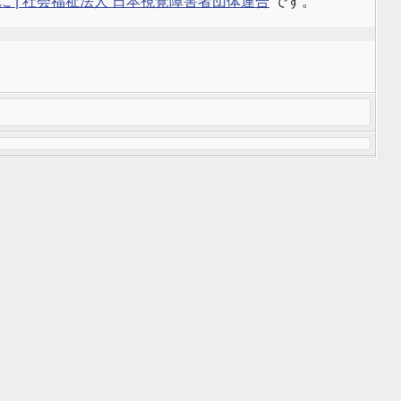
 | 社会福祉法人 日本視覚障害者団体連合
です。