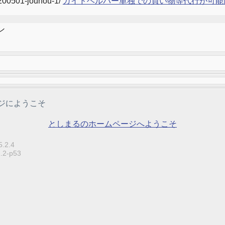
e/200501-jouhou-1/
ガイドヘルパー単独での買い物等代行が可能に
ン
ジにようこそ
としまるのホームページへようこそ
5.2.4
2.2-p53