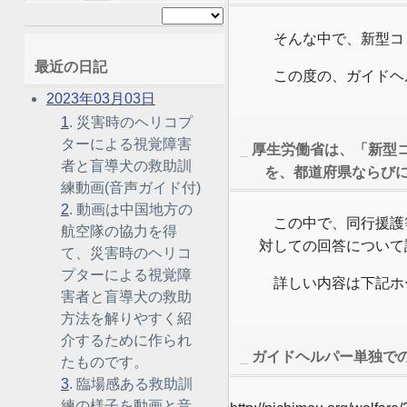
そんな中で、新型コ
最近の日記
この度の、ガイドヘ
2023年03月03日
1
. 災害時のヘリコプ
ターによる視覚障害
_
厚生労働省は、「新型
者と盲導犬の救助訓
を、都道府県ならび
練動画(音声ガイド付)
2
. 動画は中国地方の
この中で、同行援護
航空隊の協力を得
対しての回答について
て、災害時のヘリコ
プターによる視覚障
詳しい内容は下記ホ
害者と盲導犬の救助
方法を解りやすく紹
介するために作られ
_
ガイドヘルパー単独での
たものです。
3
. 臨場感ある救助訓
練の様子を動画と音