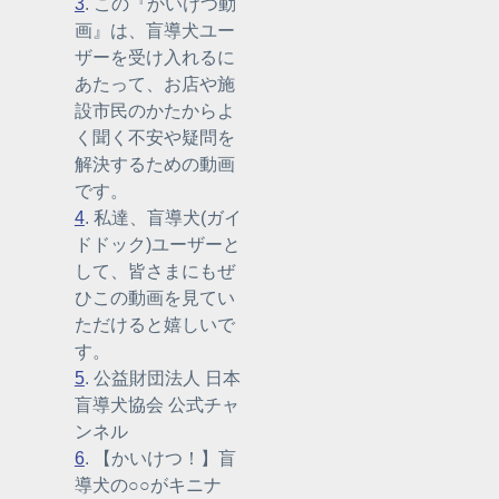
3
. この『かいけつ動
画』は、盲導犬ユー
ザーを受け入れるに
あたって、お店や施
設市民のかたからよ
く聞く不安や疑問を
解決するための動画
です。
4
. 私達、盲導犬(ガイ
ドドック)ユーザーと
して、皆さまにもぜ
ひこの動画を見てい
ただけると嬉しいで
す。
5
. 公益財団法人 日本
盲導犬協会 公式チャ
ンネル
6
. 【かいけつ！】盲
導犬の○○がキニナ