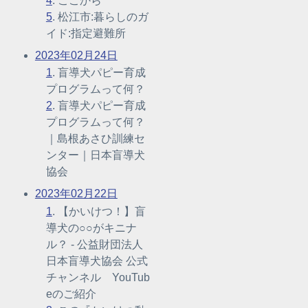
4
. ここから
5
. 松江市:暮らしのガ
イド:指定避難所
2023年02月24日
1
. 盲導犬パピー育成
プログラムって何？
2
. 盲導犬パピー育成
プログラムって何？
｜島根あさひ訓練セ
ンター｜日本盲導犬
協会
2023年02月22日
1
. 【かいけつ！】盲
導犬の○○がキニナ
ル？ - 公益財団法人
日本盲導犬協会 公式
チャンネル YouTub
eのご紹介