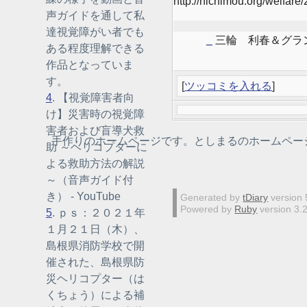
http://nichimou.org/welfar
声ガイドを通して私
達視覚障がい者でも
_
三輪 利春＆グラ
ある程度理解できる
作品となっていま
す。
[
ツッコミを入れる
]
4
. 【視覚障害者向
け】災害時の視覚障
害者および盲導犬救
手作りのホームページです。としまるのホームペー
助 ～ヘリコプターに
よる救助方法の解説
～（音声ガイド付
き） - YouTube
Generated by
tDiary
version 
Powered by
Ruby
version 3.
5
. ｐｓ：２０２１年
１月２１日（木）、
島根県消防学校で開
催された、島根県防
災ヘリコプター（は
くちょう）による補